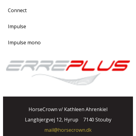
Connect
Impulse
Impulse mono
HorseCrown v/ Kathleen Ahrenkiel
Langbjergvej 12, Hyrup
7140 Stouby
mail@horsecrown.dk