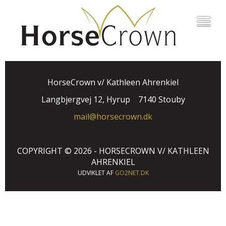
HorseCrown v/ Kathleen Ahrenkiel
Langbjergvej 12, Hyrup
7140 Stouby
mail@horsecrown.dk
COPYRIGHT © 2026 - HORSECROWN V/ KATHLEEN
AHRENKIEL
UDVIKLET AF
GO2NET.DK