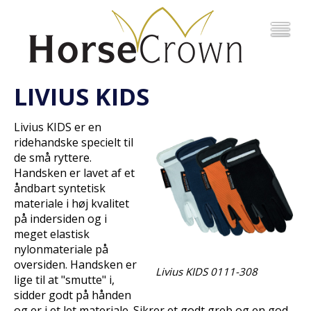
LIVIUS KIDS
Livius KIDS er en
ridehandske specielt til
de små ryttere.
Handsken er lavet af et
åndbart syntetisk
materiale i høj kvalitet
på indersiden og i
meget elastisk
nylonmateriale på
oversiden. Handsken er
Livius KIDS 0111-308
lige til at "smutte" i,
sidder godt på hånden
og er i et let materiale. Sikrer et godt greb og en god