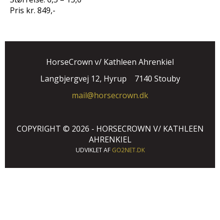
Pris kr. 849,-
HorseCrown v/ Kathleen Ahrenkiel
Langbjergvej 12, Hyrup
7140 Stouby
mail@horsecrown.dk
COPYRIGHT © 2026 - HORSECROWN V/ KATHLEEN
AHRENKIEL
UDVIKLET AF
GO2NET.DK