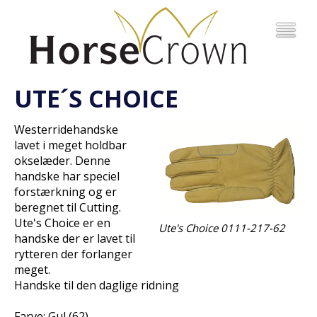
UTE´S CHOICE
Westerridehandske
lavet i meget holdbar
okselæder. Denne
handske har speciel
forstærkning og er
beregnet til Cutting.
Ute's Choice er en
Ute's Choice 0111-217-62
handske der er lavet til
rytteren der forlanger
meget.
Handske til den daglige ridning
Farve: Gul (62)